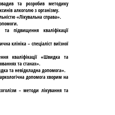
овадив та розробив методику
синів алкоголю з організму.
льністю «Лікувальна справа».
допомоги.
а та підвищення кваліфікації
ична клініка – спеціаліст виїзної
ння кваліфікації «Швидка та
юваннях та станах».
идка та невідкладна допомога».
Наркологічна допомога хворим на
коголізм – методи лікування та