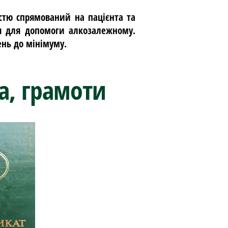
стю спрямований на пацієнта та
ня для допомоги алкозалежному.
ень до мінімуму.
а, грамоти