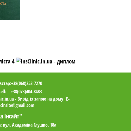
встар:
+38(068)253-7270
ecell:
+38(073)404-8483
E-
nicinsite@gmail.com
ка Інсайт"
:
вул. Академіка Глушко, 18а