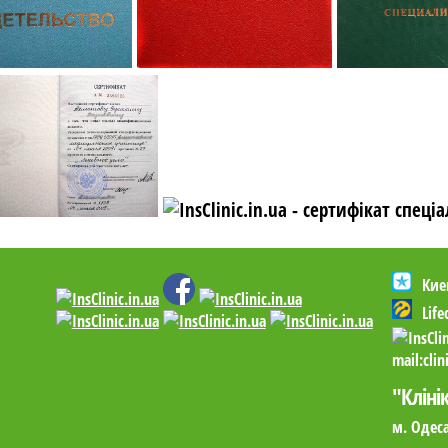
Кие
Lif
mail:
cli
"Кліні
м. Одеса