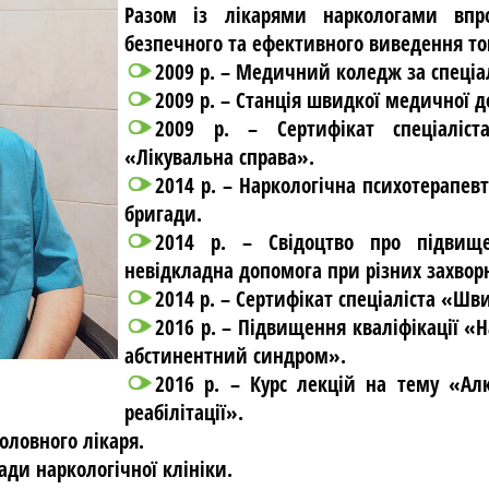
Разом із лікарями наркологами впр
безпечного та ефективного виведення ток
2009 р. – Медичний коледж за спеціа
2009 р. – Станція швидкої медичної 
2009 р. – Сертифікат спеціаліст
«Лікувальна справа».
2014 р. – Наркологічна психотерапевт
бригади.
2014 р. – Свідоцтво про підвище
невідкладна допомога при різних захвор
2014 р. – Сертифікат спеціаліста «Шв
2016 р. – Підвищення кваліфікації «
абстинентний синдром».
2016 р. – Курс лекцій на тему «Ал
реабілітації».
оловного лікаря.
гади наркологічної клініки.