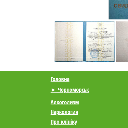
Головна
► Чорноморськ
Алкоголизм
Наркология
Про клініку